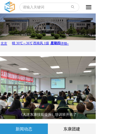
끀
ꄙ
《大连东康技能提升》培训班开班了
新闻动态
东康团建